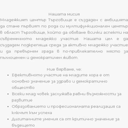
Нашата мисия
Младежкият център Търговище е създаден с амбицията
да стане първият по рода си мултифункционален център
в област Търговище, който да обхване всички аспекти на
съвременното младежко участие. Нашата цел е да
създадем подкрепяща среда за активно младежко участие
и да превърнем града в по-привлекателно място за
пълноценен и демократичен живот.
Ние вярваме, че:
Ефективното участие на младите хора е от
основно значение за здраво и демократично
общество
Всеки млад човек заслужава равни възможности за
развитие
Образованието и професионалната реализация са
ключът към успеха
Дигиталните умения са от критично значение за
бъдещето