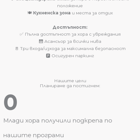
положение
🍽️
Кухненска зона
и места за отдих
Достъпност:
✅ Пълна достъпност за хора с увреждания
🛗 Асансьор за всички нива
🚪 Три входа/изхода за максимална безопасност
🅿️ Осигурен паркинг
Нашите цели
Планираме да постигнем:
0
Млади хора получили подкрепа по
нашите програми