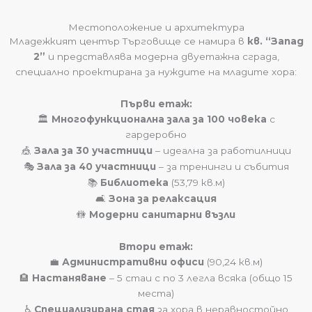
Местоположение и архитектура
Младежкият център Търговище се намира в
кв. “Запад
2”
и представлява модерна двуетажна сграда,
специално проектирана за нуждите на младите хора:
Първи етаж:
🏛️
Многофункционална зала за 100 човека
с
гардеробно
🎪
Зала за 30 участници
– идеална за работилници
🎭
Зала за 40 участници
– за тренинги и събития
📚
Библиотека
(53,79 кв.м)
🛋️
Зона за релаксация
🚻
Модерни санитарни възли
Втори етаж:
💼
Административни офиси
(90,24 кв.м)
🏨
Настаняване
– 5 стаи с по 3 легла всяка (общо 15
места)
♿
Специализирана стая
за хора в неравностойно