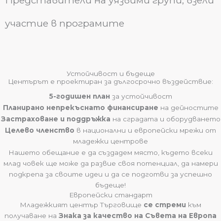
Представители на уязвими групи, взели
участие в програмите
Устойчивост и бъдеще
Центърът е проектиран за дългосрочно въздействие:
5-годишен план
за устойчивост
Планирано непрекъснато финансиране
на дейностите
Застраховане и поддръжка
на сградата и оборудването
Целево членство
в национални и европейски мрежи от
младежки центрове
Нашето обещание е да създадем място, където всеки
млад човек ще може да развие своя потенциал, да намери
подкрепа за своите идеи и да се подготви за успешно
бъдеще!
Европейски стандарт
Младежкият център Търговище
се стреми
към
получаване на
Знака за качество на Съвета на Европа