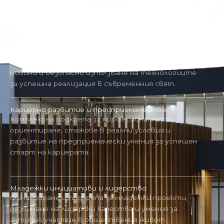
Предлагаме най-съвременните и ефективни
програми за развитие на младите хора в региона.
Дигитални умения и медийна грамотност
Програма за придобиване на цифрови
компетентности, разпознаване на фалшиви
новини и безопасно използване на технологиите
за успешна реализация в съвременния свят.
Кариерно развитие и предприемачество
Комплексна подкрепа за професионалното
ориентиране, стажове в реални условия и
развитие на предприемачески умения за успешен
старт на кариерата.
Младежки инициативи и лидерство
Финансиране и подкрепа за младежки проекти,
развиване на лидерски качества и умения за
активно участие в обществения живот.