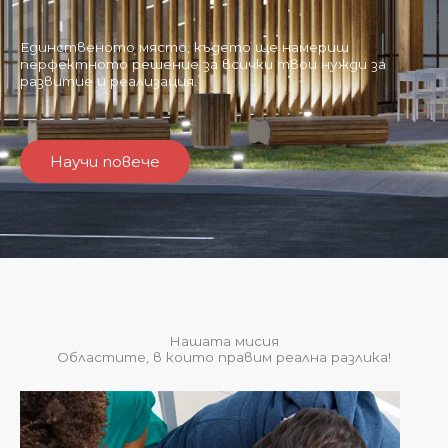
Единственото място, където ще намериш
перфектното решение за всички твои нужди за
развитие и реализация.
Научи повече
Нашата мисия
Областите, в които правим реална разлика!