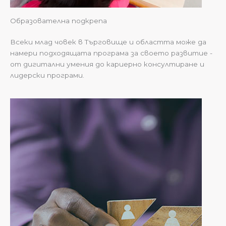
Образователна подкрепа
Всеки млад човек в Търговище и областта може да
намери подходящата програма за своето развитие -
от дигитални умения до кариерно консултиране и
лидерски програми.